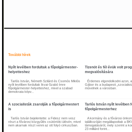
Nyílt levélben fordultak a főpolgármester-helyetteshez
További hírek
Nyílt levélben fordultak a főpolgármester-
Tizenöt és fél évük volt pro
helyetteshez
megvalósítására
Tarlós István, Németh Szilárd és Csomós Miklós
Érdemes elgondolkodni azon, 
nyílt levélben fordultak Ikvai-Szabó Imre
Gábor és a budapesti „szocialist
főpolgármester-helyetteshez, mivel a szabad
művelnek a városban.
demokrata képv...
A szocialisták zsarolják a főpolgármestert
Tarlós István nyílt levélben f
is
főpolgármesterhez
Tarlós István bejelentette: a Fidesz nem vesz
A kormány és a fővárosi önko
részt a fővárosi közgyűlés csütörtöki ülésén, mivel
találkozóján megállapodtak a BK
nem akarnak részt venni az ott folyó cirkuszban.
támogatásáról, mely szerint a 
Tarlós István, Németh Szilárd és Csomós Miklós nyílt levélben fordultak Ikvai
23 milliárd forint...