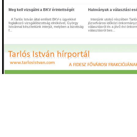
Imre főpolgármester-helyetteshez, mivel a szabad demokrata képviselő az ell
pártszövetség javaslatait várja a Budapesten kialakult káosz megoldására. Mi
írják: nem kellett volna "tanácsadói szerződések" és végkielégítések címén
Meg kell vizsgálni a BKV érintettségét
Haloványak a választási es
talicskával kitolni a mostani hiánynál jóval több pénzt BKV-tól.
A Tarlós István által említett BKV-s ügyekkel
Interjúnk utolsó részében Tarló
foglalkozó vizsgálóbizottság elnökével, György
józsefvárosi időközi önkormányz
Istvánnal készítettünk interjút, melyben a bizottság
választásról és a jövő évi önkor
f...
választásról bes...
Tizenöt és fél évük volt programjuk megvalósítására
Érdemes elgondolkodni azon, amit Demszky Gábor és a budapesti „szocialist
műveltek és művelnek a városban.