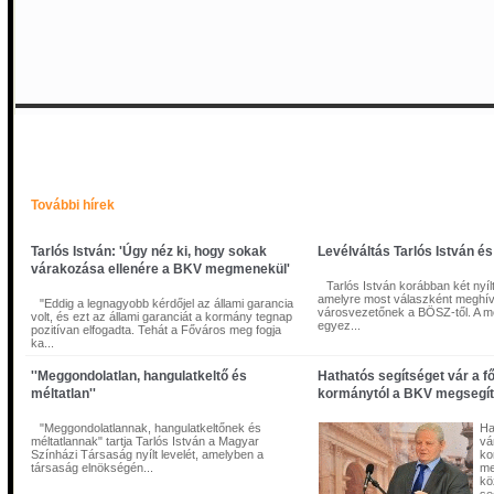
Tarlós István: 'Úgy néz ki, hogy sokak várakozása ellenére a 
megmenekül'
További hírek
Tarlós István: 'Úgy néz ki, hogy sokak
Levélváltás Tarlós István é
várakozása ellenére a BKV megmenekül'
Tarlós István korábban két nyílt l
amelyre most válaszként meghív
"Eddig a legnagyobb kérdőjel az állami garancia
városvezetőnek a BÖSZ-től. A m
volt, és ezt az állami garanciát a kormány tegnap
egyez...
pozitívan elfogadta. Tehát a Főváros meg fogja
ka...
''Meggondolatlan, hangulatkeltő és
Hathatós segítséget vár a f
méltatlan''
kormánytól a BKV megsegí
"Meggondolatlannak, hangulatkeltőnek és
Ha
méltatlannak" tartja Tarlós István a Magyar
vá
Színházi Társaság nyílt levelét, amelyben a
ko
társaság elnökségén...
me
kö