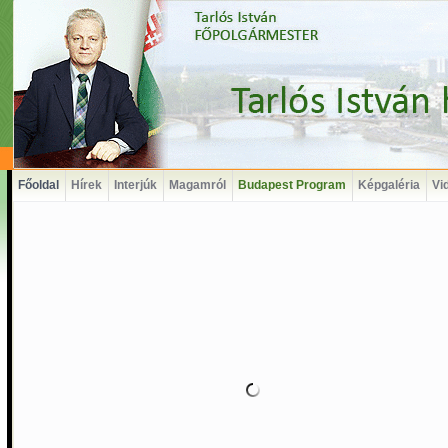
Főoldal
Hírek
Interjúk
Magamról
Budapest Program
Képgaléria
Vi