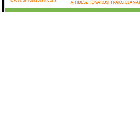
érkezett a városvezetőnek a BÖSZ-től. A meghívó szerint az egyeztetés témája
Budapest fejlesztése és a közösségi közlekedés finanszírozása lenne. A
főpolgármester kommunikációs irodája által kiadott közlemény szerint azonba
időpontról előzetesen nem egyeztettek.
Az ÁSZ elemezte Budapest költségvetési és pénzügyi egyensúlyi helyzetét
Az Állami Számvevőszék Budapest Főváros Önkormányzata költségvetési és
pénzügyi egyensúlyi helyzetének elemzése, a költségvetés-tervezés és a
zárszámadás-készítés folyamatában kialakított belső kontrollok működésének