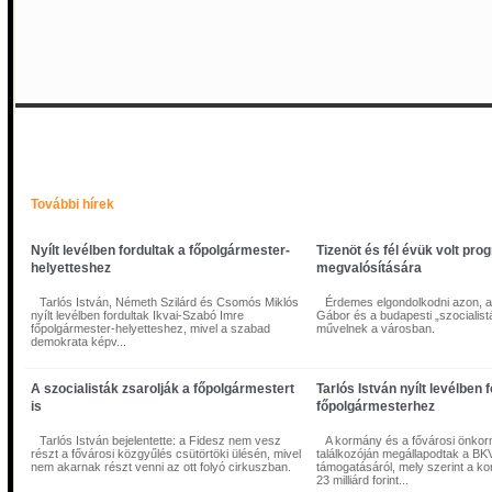
Nyílt levélben fordultak a főpolgármester-helyetteshez
További hírek
Nyílt levélben fordultak a főpolgármester-
Tizenöt és fél évük volt pro
helyetteshez
megvalósítására
Tarlós István, Németh Szilárd és Csomós Miklós
Érdemes elgondolkodni azon, 
nyílt levélben fordultak Ikvai-Szabó Imre
Gábor és a budapesti „szocialist
főpolgármester-helyetteshez, mivel a szabad
művelnek a városban.
demokrata képv...
A szocialisták zsarolják a főpolgármestert
Tarlós István nyílt levélben f
is
főpolgármesterhez
Tarlós István bejelentette: a Fidesz nem vesz
A kormány és a fővárosi önko
részt a fővárosi közgyűlés csütörtöki ülésén, mivel
találkozóján megállapodtak a BK
nem akarnak részt venni az ott folyó cirkuszban.
támogatásáról, mely szerint a 
Tarlós István, Németh Szilárd és Csomós Miklós nyílt levélben fordultak Ikvai
23 milliárd forint...