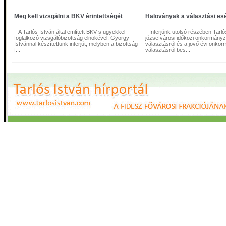
Imre főpolgármester-helyetteshez, mivel a szabad demokrata képviselő az ell
pártszövetség javaslatait várja a Budapesten kialakult káosz megoldására. Mi
írják: nem kellett volna "tanácsadói szerződések" és végkielégítések címén
Meg kell vizsgálni a BKV érintettségét
Haloványak a választási es
talicskával kitolni a mostani hiánynál jóval több pénzt BKV-tól.
A Tarlós István által említett BKV-s ügyekkel
Interjúnk utolsó részében Tarló
foglalkozó vizsgálóbizottság elnökével, György
józsefvárosi időközi önkormányz
Istvánnal készítettünk interjút, melyben a bizottság
választásról és a jövő évi önkor
f...
választásról bes...
Tizenöt és fél évük volt programjuk megvalósítására
Érdemes elgondolkodni azon, amit Demszky Gábor és a budapesti „szocialist
műveltek és művelnek a városban.