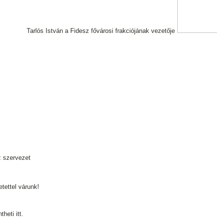
Tarlós István a Fidesz fővárosi frakciójának vezetője
z szervezet
tettel várunk!
heti itt.