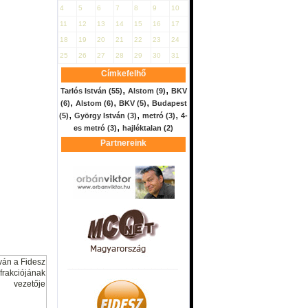
4
5
6
7
8
9
10
11
12
13
14
15
16
17
18
19
20
21
22
23
24
25
26
27
28
29
30
31
Címkefelhő
,
,
Tarlós István
(55)
Alstom
(9)
BKV
,
,
,
(6)
Alstom
(6)
BKV
(5)
Budapest
,
,
,
(5)
György István
(3)
metró
(3)
4-
,
es metró
(3)
hajléktalan
(2)
Partnereink