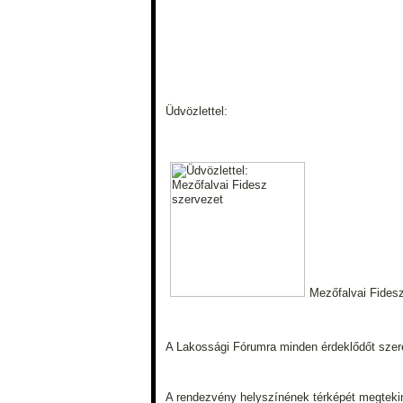
Üdvözlettel:
Mezőfalvai Fides
A Lakossági Fórumra minden érdeklődőt szere
A rendezvény helyszínének térképét megtekint