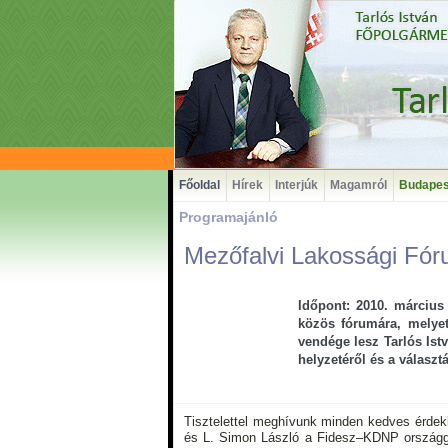
Főoldal
Hírek
Interjúk
Magamról
Budapes
Programajánló
Mezőfalvi Lakossági Fó
Időpont: 2010. március
közös fórumára, melyet
vendége lesz Tarlós Ist
helyzetéről és a választá
Tisztelettel meghívunk minden kedves érdeklő
és L. Simon László a Fidesz–KDNP országgyűl