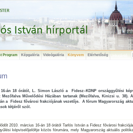
t Program
Képgaléria
Videógaléria
Könyvem
Elérhetőség
Linkajánló
rum
 16-án 18 órától, L. Simon László a Fidesz–KDNP országgyűlési képvi
 Mezőfalva Művelődési Házában tartanak (Mezőfalva, Kinizsi u. 38). 
ván a Fidesz fővárosi frakciójának vezetője. A fórum Magyarország aktuá
sok tétjéről szól.
dőt 2010. március 16-án 18 órától Tarlós István a Fidesz fővárosi frakciój
ési képviselőjelöltje közös fórumára, mely Magyarország aktuális politikai