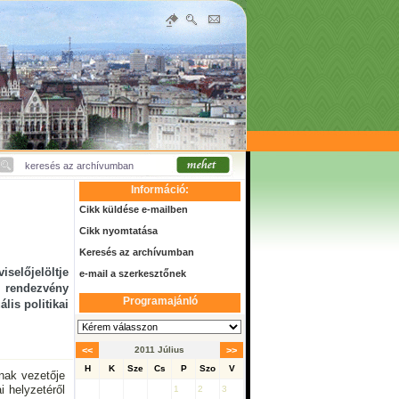
Információ:
Cikk küldése e-mailben
Cikk nyomtatása
Keresés az archívumban
selőjelöltje
e-mail a szerkesztőnek
A rendezvény
Programajánló
lis politikai
<<
2011 Július
>>
H
K
Sze
Cs
P
Szo
V
ának vezetője
 helyzetéről
1
2
3