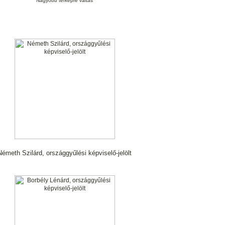
Nagyobb térképre váltás
Németh Szilárd, országgyűlési képviselő-jelölt