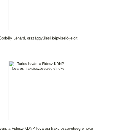
Borbély Lénárd,
országgyűlési képviselő-jelölt
tván, a Fidesz-KDNP fővárosi frakciószövetség elnöke