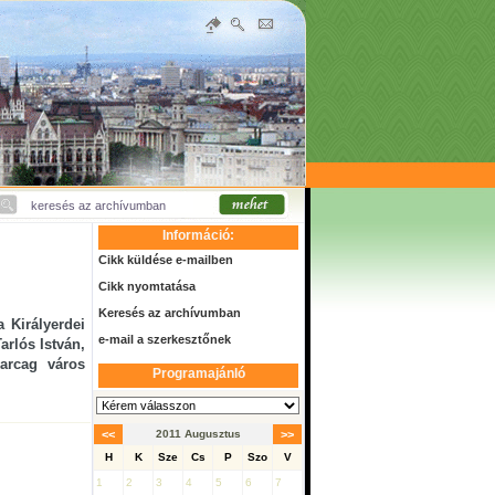
Információ:
Cikk küldése e-mailben
Cikk nyomtatása
Keresés az archívumban
a Királyerdei
e-mail a szerkesztőnek
rlós István,
arcag város
Programajánló
<<
2011 Augusztus
>>
H
K
Sze
Cs
P
Szo
V
1
2
3
4
5
6
7