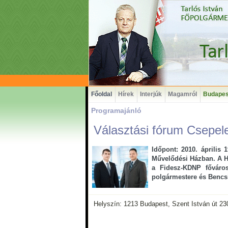
Főoldal
Hírek
Interjúk
Magamról
Budapes
Programajánló
Választási fórum Csepel
Időpont: 2010. április 1
Művelődési Házban. A Há
a Fidesz-KDNP főváros
polgármestere és Bencsi
Helyszín: 1213 Budapest, Szent István út 230