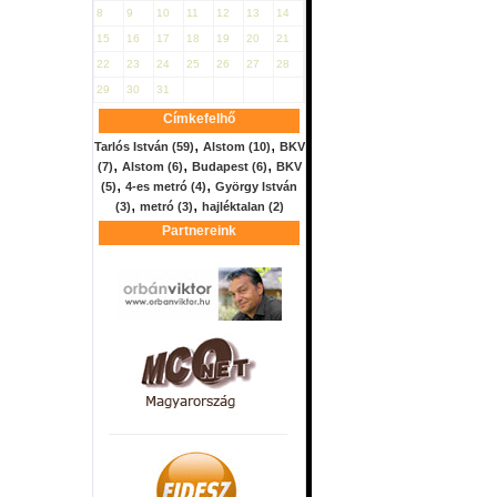
8
9
10
11
12
13
14
15
16
17
18
19
20
21
22
23
24
25
26
27
28
29
30
31
Címkefelhő
,
,
Tarlós István
(59)
Alstom
(10)
BKV
,
,
,
(7)
Alstom
(6)
Budapest
(6)
BKV
,
,
(5)
4-es metró
(4)
György István
,
,
(3)
metró
(3)
hajléktalan
(2)
Partnereink