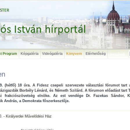
t Program
Képgaléria
Videógaléria
Könyvem
Elérhetőség
Linkajánló
en
9. (hétfő) 18 óra. A Fidesz csepeli szervezete választási fórumot tart 
zigazdák Borbély Lénárd, és Németh Szilárd. A fórumon előadást tart Ta
i frakciószövetség elnöke. Az est vendége Dr. Fazekas Sándor, K
k András, a Demokrata főszerkesztője.
. - Királyerdei Művelődési Ház