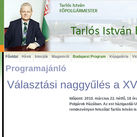
Főoldal
Hírek
Interjúk
Magamról
Budapest Program
Képgaléria
Vi
Programajánló
Választási naggyűlés a XVI
Időpont: 2010. március 22. hétfő, 18 óra
Polgárok Házában. Az est házigazdái Ug
rendezvényen felszólal Tarlós István is