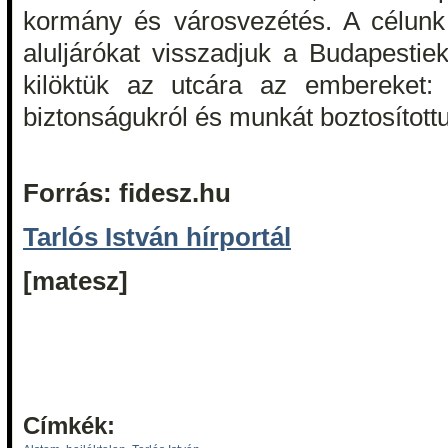
kormány és városvezétés. A célunk 
aluljárókat visszadjuk a Budapesti
kilöktük az utcára az embereket: 
biztonságukról és munkát boztosított
Forrás: fidesz.hu
Tarlós István hírportál
[matesz]
Címkék: