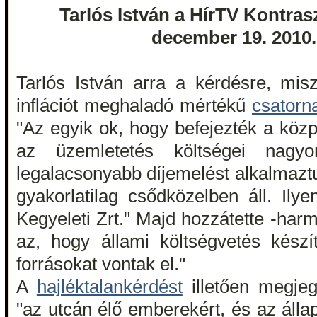
Tarlós István a HírTV Kontra
december 19. 2010.
Tarlós István arra a kérdésre, misz
inflációt meghaladó mértékű
csatorn
"Az egyik ok, hogy befejezték a közpo
az üzemletetés költségei nag
legalacsonyabb díjemelést alkalmaztu
gyakorlatilag csődközelben áll. Il
Kegyeleti Zrt." Majd hozzátette -har
az, hogy állami költségvetés kész
forrásokat vontak el."
A
hajléktalankérdést
illetően megjeg
"az utcán élő emberekért, és az álla