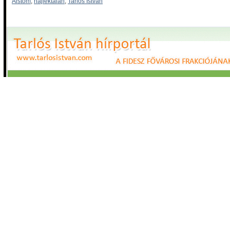
Alstom
,
hajléktalan
,
Tarlós István