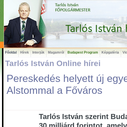
Főoldal
Hírek
Interjúk
Magamról
Budapest Program
Képgaléria
Vi
Tarlós István Online hírei
Pereskedés helyett új egy
Alstommal a Főváros
Tarlós István szerint Bud
30 milliárd forintot, amely