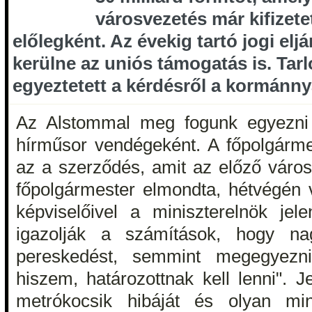
városvezetés már kifizete
előlegként. Az évekig tartó jogi elj
kerülne az uniós támogatás is. Tar
egyeztetett a kérdésről a kormánny
Az Alstommal meg fogunk egyezni 
hírműsor vendégeként. A főpolgármes
az a szerződés, amit az előző város
főpolgármester elmondta, hétvégén 
képviselőivel a miniszterelnök jel
igazolják a számítások, hogy na
pereskedést, semmint megegyezni
hiszem, határozottnak kell lenni". J
metrókocsik hibáját és olyan minő