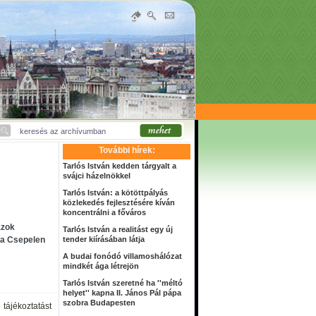
További hírek:
Tarlós István kedden tárgyalt a
svájci házelnökkel
Tarlós István: a kötöttpályás
közlekedés fejlesztésére kíván
koncentrálni a főváros
azok
Tarlós István a realitást egy új
t a Csepelen
tender kiírásában látja
A budai fonódó villamoshálózat
mindkét ága létrejön
Tarlós István szeretné ha ''méltó
helyet'' kapna II. János Pál pápa
szobra Budapesten
tájékoztatást