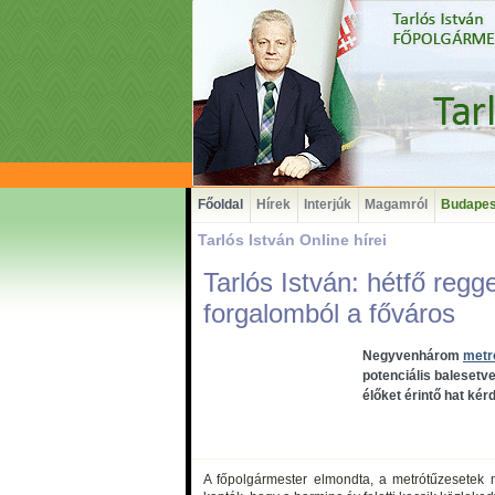
Főoldal
Hírek
Interjúk
Magamról
Budapes
Tarlós István Online hírei
Tarlós István: hétfő reg
forgalomból a főváros
Negyvenhárom
metr
potenciális balesetve
élőket érintő hat ké
A főpolgármester elmondta, a metrótűzesetek m