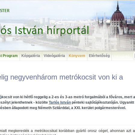
t Program
Képgaléria
Videógaléria
Könyvem
Elérhetőség
Linkajánló
gelig negyvenhárom metrókocsit von ki a
ó
kocsit von ki hétfő reggelig a 2-es és 3-as metró forgalmából a főváros, mert 
szélyt jelenthetnek - közölte
Tarlós István
pénteki sajtótájékoztatóján. Ugyanit
rdésben állapodott meg Németh Szilárddal, a XXI. kerület polgármesterével.
iatt megkeresték a metrókocsikat korábban gyártó orosz céget, ahonnan azt a 