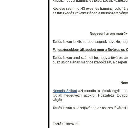
kapták, hogy a harminc év feletti kocsik közleked
Közlése szerint öt 43 éves, és harmincnyolc 41 é
az intézkedés következtében a metrószerelvénye
Negyvenhárom metrókocs
Tarlós István lelkiismeretlenségnek nevezte, hogy
Fejlesztésekben állapodott meg a főváros és 
Tarlós István arról számolt be, hogy a főváros tá
busz útvonalának meghosszabbítását, a csepeli ge
Néme
Németh Szilárd
azt mondta: a témák egyike se
tudtak megegyezni azokról. Hozzátette: tovább
várják.
Tarlós István a közeljövőben az összes fővárosi k
Forrás:
fidesz.hu