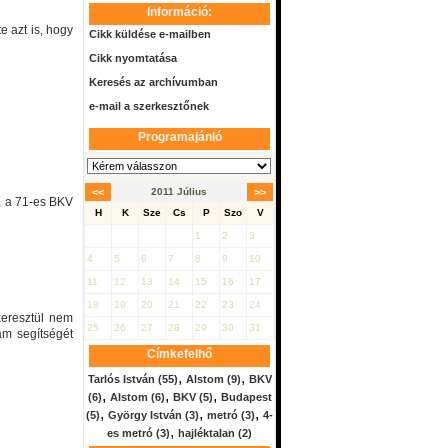
Információ:
e azt is, hogy
Cikk küldése e-mailben
Cikk nyomtatása
Keresés az archívumban
e-mail a szerkesztőnek
Programajánló
<<
2011 Július
>>
t, a 71-es BKV
H
K
Sze
Cs
P
Szo
V
1
2
3
4
5
6
7
8
9
10
11
12
13
14
15
16
17
18
19
20
21
22
23
24
keresztül nem
25
26
27
28
29
30
31
am segítségét
Címkefelhő
,
,
Tarlós István
(55)
Alstom
(9)
BKV
,
,
,
(6)
Alstom
(6)
BKV
(5)
Budapest
,
,
,
(5)
György István
(3)
metró
(3)
4-
,
es metró
(3)
hajléktalan
(2)