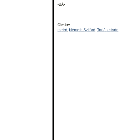
-BÁ-
Címke:
metró
,
Németh Szilárd
,
Tarlós István