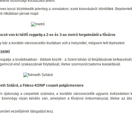
tetése biztonsági kockázatot jelent.
ves kocsi közlekedik jelenleg a vonalakon; ezek kivonásáról döntöttek. Bejelentett
k ritkábban járnak majd.
it von ki hétfő reggelig a 2-es és 3-as metró forgalmából a főváros
 bár a korábbi városvezetés tisztában volt a helyzettel, mégsem tett lépéseket.
Csepel
mogatja a továbbiakban - többek között - a Szent István út felújításának befejezésé
rincút első szakaszának folytatását, illetve szennyvízcsatorna kialakítását.
th Szilárd, a Fidesz-KDNP csepeli polgármestere
m újdonság a csepeliek számára, a korábbi városvezetők ugyanis évtizedeken 
i tizennégy olyan kérdés van, amelyben a fővárosi önkormányzat, illetve az áll
erület vezetőjénél látogatást tesz.