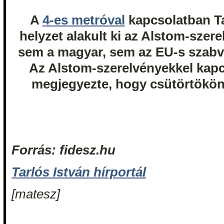
A
4-es metróval
kapcsolatban Ta
helyzet alakult ki az Alstom-szer
sem a magyar, sem az EU-s szab
Az Alstom-szerelvényekkel kap
megjegyezte, hogy csütörtökön 
Forrás: fidesz.hu
Tarlós István hírportál
[matesz]