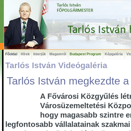
Főoldal
Hírek
Interjúk
Magamról
Budapest Program
Képgaléria
Vi
Tarlós István Videógaléria
Tarlós István megkezdte 
A Fővárosi Közgyűlés lét
Városüzemeltetési Közpon
hogy magasabb szintre e
legfontosabb vállalatainak szakmai 