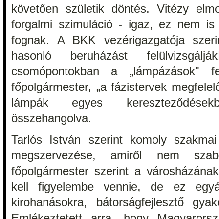
követően születik döntés. Vitézy el
forgalmi szimuláció - igaz, ez nem is 
fognak. A BKK vezérigazgatója szeri
hasonló beruházást felülvizsgálj
csomópontokban a „lámpázások" fel
főpolgármester, „a fázistervek megfele
lámpák egyes kereszteződésekb
összehangolva.
Tarlós István szerint komoly szakmai
megszervezése, amiről nem szabad
főpolgármester szerint a városházának
kell figyelembe vennie, de ez egyá
kirohanásokra, bátorságfejlesztő gya
Emlékeztetett arra, hogy Magyarorsz