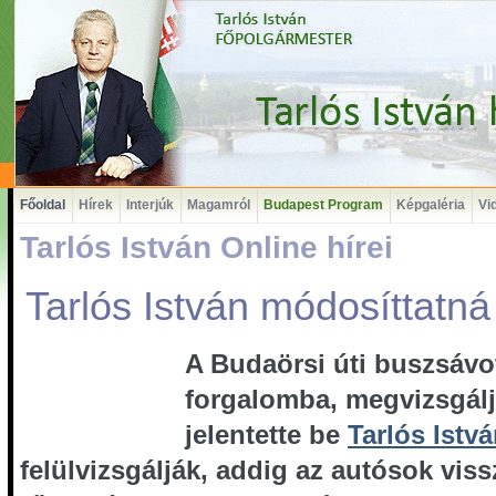
Főoldal
Hírek
Interjúk
Magamról
Budapest Program
Képgaléria
Vi
Tarlós István Online hírei
Tarlós István módosíttatn
A Budaörsi úti buszsávot
forgalomba, megvizsgáljá
jelentette be
Tarlós Istv
felülvizsgálják, addig az autósok viss