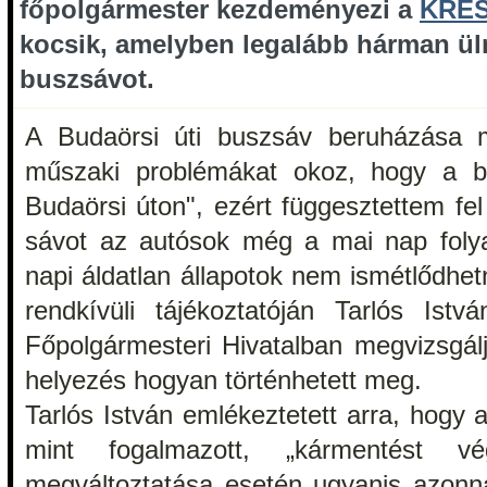
főpolgármester kezdeményezi a
KRE
kocsik, amelyben legalább hárman ül
buszsávot.
A Budaörsi úti buszsáv beruházása m
műszaki problémákat okoz, hogy a bu
Budaörsi úton", ezért függesztettem fe
sávot az autósok még a mai nap folya
napi áldatlan állapotok nem ismétlődhetn
rendkívüli tájékoztatóján Tarlós Istv
Főpolgármesteri Hivatalban megvizsgálj
helyezés hogyan történhetett meg.
Tarlós István emlékeztetett arra, hogy a
mint fogalmazott, „kármentést v
megváltoztatása esetén ugyanis azonnal