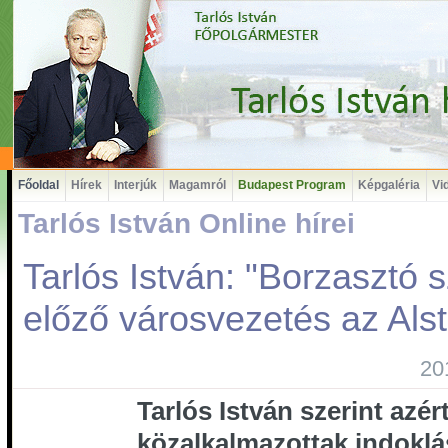
Főoldal
Hírek
Interjúk
Magamról
Budapest Program
Képgaléria
Vi
Tarlós István Online hírei
Tarlós István: "Borzasztó 
előző városvezetés az Als
20
Tarlós István szerint azé
közalkalmazottak indoklás