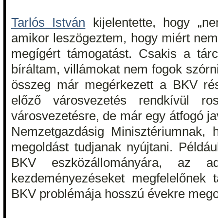
Tarlós István
kijelentette, hogy „n
amikor leszögeztem, hogy miért ne
megígért támogatást. Csakis a tárc
bíráltam, villámokat nem fogok szórn
összeg már megérkezett a BKV rés
előző városvezetés rendkívül r
városvezetésre, de már egy átfogó ja
Nemzetgazdásig Minisztériumnak, 
megoldást tudjanak nyújtani. Példáu
BKV eszközállományára, az ad
kezdeményezéseket megfelelőnek ta
BKV problémája hosszú évekre mego