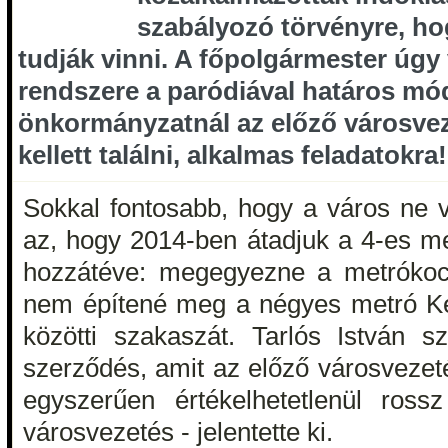
szabályozó törvényre, ho
tudják vinni. A főpolgármester úgy 
rendszere a paródiával határos mó
önkormányzatnál az előző városve
kellett találni, alkalmas feladatokra
Sokkal fontosabb, hogy a város ne ve
az, hogy 2014-ben átadjuk a 4-es me
hozzátéve: megegyezne a metrókoc
nem építené meg a négyes metró Kel
közötti szakaszát. Tarlós István s
szerződés, amit az előző városvezet
egyszerűen értékelhetetlenül ross
városvezetés - jelentette ki.